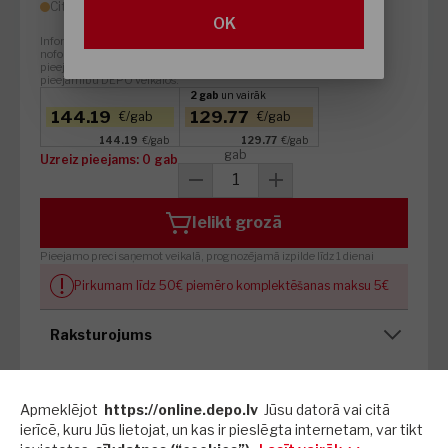
Citā veikalā
OK
Informācija par preču pieejamību attiecināma tikai
noformējot pirkumu DEPO online. DEPO online preču
pieejamība un skaits negarantē attiecīgās preces
pieejamību DEPO veikalos.
2 gab
un vairāk
144.19
129.77
€/gab
€/gab
144.19
€/gab
129.77
€/gab
gab
Uzreiz pieejams:
0 gab
Ielikt grozā
Pieejamo preci saņemot veikalā, prognozējamā izpilde līdz 1 dienai
Pirkumam līdz 50€ piemēro komplektēšanas maksu 5€
Raksturojums
Pamatinformācija
Apmeklējot
https://online.depo.lv
Jūsu datorā vai citā
ierīcē, kuru Jūs lietojat, un kas ir pieslēgta internetam, var tikt
Ražotāja artikuls
UT25CL