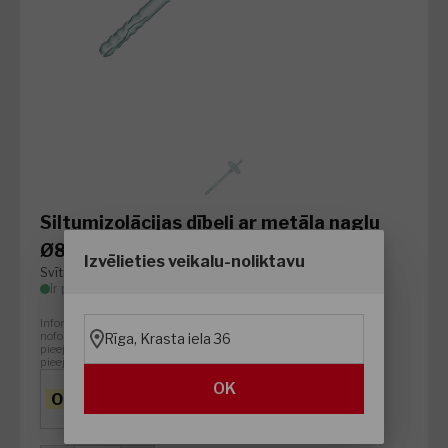
Siltumizolācijas dībeļi ar metāla naglu
Ø8xL155mm
Izvēlieties veikalu-noliktavu
Svītrkods
:
5907704469773
Ir pieejams
Informācija par preču pieejamību attiecināma tikai
noformējot pirkumu DEPO online. DEPO online preču
Rīga, Krasta iela 36
pieejamība un skaits negarantē attiecīgās preces
pieejamību DEPO veikalos.
200 gab
un vairāk
OK
0.21
0.19
€/gab
€/gab
0.21
€/gab
0.19
€/gab
gab