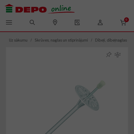
0
Uz sākumu
/
Skrūves, naglas un stiprinājumi
/
Dībeļi, dībeļnaglas un d